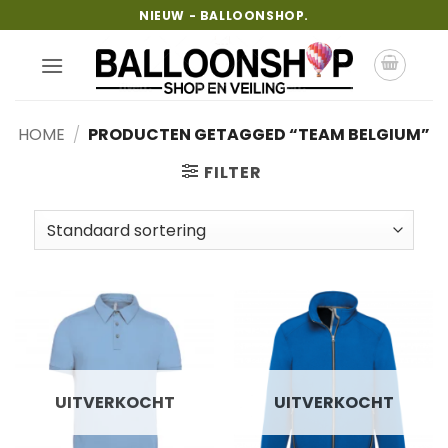
Ga
NIEUW - BALLOONSHOP.
naar
inhoud
HOME
/
PRODUCTEN GETAGGED “TEAM BELGIUM”
FILTER
UITVERKOCHT
UITVERKOCHT